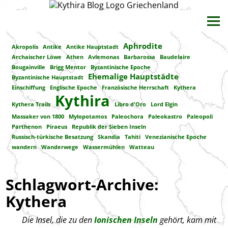
Aphrodite
Akropolis
Antike
Antike Hauptstadt
Archaischer Löwe
Athen
Avlemonas
Barbarossa
Baudelaire
Bougainville
Brigg Mentor
Byzantinische Epoche
Ehemalige Hauptstädte
Byzantinische Hauptstadt
Einschiffung
Englische Epoche
Französische Herrschaft
Kythera
Kythira
Kythera Trails
Libro d'Oro
Lord Elgin
Massaker von 1800
Mylopotamos
Paleochora
Paleokastro
Paleopoli
Parthenon
Piraeus
Republik der Sieben Inseln
Russisch-türkische Besatzung
Skandia
Tahiti
Venezianische Epoche
wandern
Wanderwege
Wassermühlen
Watteau
Schlagwort-Archive:
Kythera
Die Insel, die zu den
Ionischen Inseln
gehört, kam mit