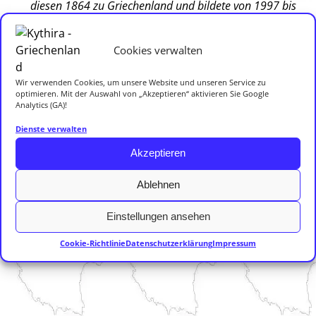
diesen 1864 zu Griechenland und bildete von 1997 bis
2010 eine eigenständige Gemeinde; seit 2011 bildet sie
zusammen mit der südlichen
Cookies verwalten
Nachbarinsel
Antikythira
die
Gemeinde Kythira
in
der Region
Attika
.; seit 2011 bildet sie zusammen mit
Wir verwenden Cookies, um unsere Website und unseren Service zu
der südlichen Nachbarinsel Antikythira die Gemeinde
optimieren. Mit der Auswahl von „Akzeptieren“ aktivieren Sie Google
Analytics (GA)!
Kythira in der Region Attika.
Dienste verwalten
Wandern – Wanderwege Wandern auf Kythira ist eine
Akzeptieren
faszinierende Reise durch unberührte Natur,
historische Stätten und malerische Landschaften. Die
Ablehnen
Insel, die für ihre wilde Schönheit und authentische
Einstellungen ansehen
Atmosphäre bekannt ist, bietet Wanderern eine Vielzahl
an Wegen, die durch kleine Wälder,
…
Cookie-Richtlinie
Datenschutzerklärung
Impressum
Weiterlesen →