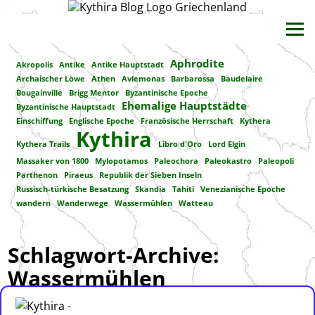
Aphrodite
Akropolis
Antike
Antike Hauptstadt
Archaischer Löwe
Athen
Avlemonas
Barbarossa
Baudelaire
Bougainville
Brigg Mentor
Byzantinische Epoche
Ehemalige Hauptstädte
Byzantinische Hauptstadt
Einschiffung
Englische Epoche
Französische Herrschaft
Kythera
Kythira
Kythera Trails
Libro d'Oro
Lord Elgin
Massaker von 1800
Mylopotamos
Paleochora
Paleokastro
Paleopoli
Parthenon
Piraeus
Republik der Sieben Inseln
Russisch-türkische Besatzung
Skandia
Tahiti
Venezianische Epoche
wandern
Wanderwege
Wassermühlen
Watteau
Schlagwort-Archive:
Wassermühlen
Die Wassermühlen sind ein Rückblick auf das harte