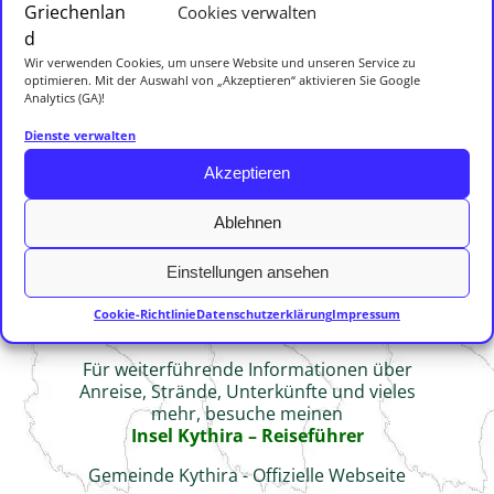
Leben der Müller und ihren Familien, ein Rückblick in die
Cookies verwalten
Vergangenheit der Insel.
Wir verwenden Cookies, um unsere Website und unseren Service zu
optimieren. Mit der Auswahl von „Akzeptieren“ aktivieren Sie Google
Analytics (GA)!
Die Wassermühlen von Mylopotamos Die
Wassermühlen von Mylopotamos sind ein bedeutendes,
Dienste verwalten
jedoch oft unterschätztes Element der Geschichte von
Akzeptieren
Kythira. Obwohl sie nicht so bekannt sind wie die
Burgen und Kirchen der Insel, haben sie eine ebenso
Ablehnen
wichtige Rolle im Überlebenskampf
…
Weiterlesen →
Einstellungen ansehen
Cookie-Richtlinie
Datenschutzerklärung
Impressum
Für weiterführende Informationen über
Anreise, Strände, Unterkünfte und vieles
mehr, besuche meinen
Insel Kythira – Reiseführer
Gemeinde Kythira - Offizielle Webseite