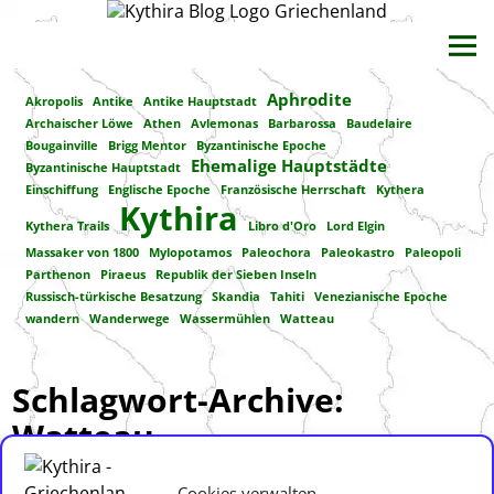
Aphrodite
Akropolis
Antike
Antike Hauptstadt
Archaischer Löwe
Athen
Avlemonas
Barbarossa
Baudelaire
Bougainville
Brigg Mentor
Byzantinische Epoche
Ehemalige Hauptstädte
Byzantinische Hauptstadt
Einschiffung
Englische Epoche
Französische Herrschaft
Kythera
Kythira
Kythera Trails
Libro d'Oro
Lord Elgin
Massaker von 1800
Mylopotamos
Paleochora
Paleokastro
Paleopoli
Parthenon
Piraeus
Republik der Sieben Inseln
Russisch-türkische Besatzung
Skandia
Tahiti
Venezianische Epoche
wandern
Wanderwege
Wassermühlen
Watteau
Schlagwort-Archive:
Watteau
Jean-Antoine Watteau – Die “Einschiffung nach Kythera“
Cookies verwalten