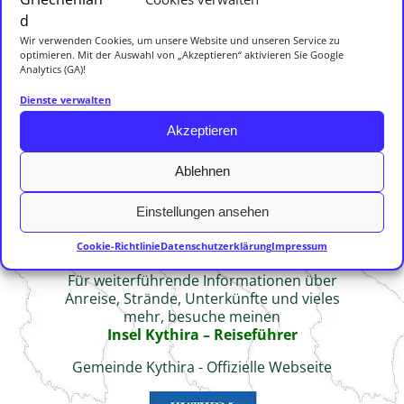
(französisch Pèlerinage à l’île de Cythère) ist der Titel
dreier Gemälde.
Wir verwenden Cookies, um unsere Website und unseren Service zu
optimieren. Mit der Auswahl von „Akzeptieren“ aktivieren Sie Google
Analytics (GA)!
Die Insel im Licht der romantischen Verklärung Die Insel
Dienste verwalten
Kythira galt im 18. Jahrhundert als ein Reich der Liebe,
fern aller Konflikte. Die “Einschiffung nach Kythera“
Akzeptieren
(französisch Pèlerinage à l’île de Cythère) ist der Titel
dreier Gemälde des französischen Malers
…
Ablehnen
Weiterlesen →
Einstellungen ansehen
Cookie-Richtlinie
Datenschutzerklärung
Impressum
Für weiterführende Informationen über
Anreise, Strände, Unterkünfte und vieles
mehr, besuche meinen
Insel Kythira – Reiseführer
Gemeinde Kythira - Offizielle Webseite